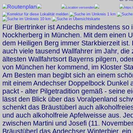
Routenplan
Location versenden
https
Für Biertrinker ist Andechs mindestens so 
Nockherberg in München. Mit dem einen Un
dem Heiligen Berg immer Starkbierzeit ist
auch viele tausend Wallfahrer im Jahr, die
ältesten Wallfahrtsort Bayerns pilgern, o
von München her kommend, im Kloster Sta
Am Besten man begibt sich an einem sch
mit einem Andechser Doppelbock Dunkel au
packt - alter Pilgetradition gemäß - seine 
lässt den Blick über das Voralpenland sch
schenkt das Bräustüberl auch alkoholfreie
und auch alkoholfreie Apfelweisse aus. J
zwischen Martini und Josefi (11. November
Bräustüberl das Andechser Winterbier, ein u