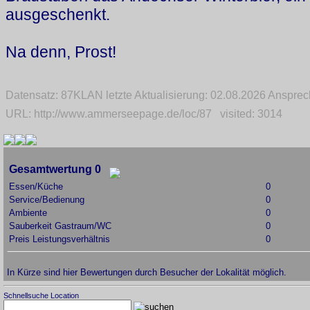
ausgeschenkt.
Na denn, Prost!
Datensatz: 87KLAN letzte Aktualisierung: 02.08.2026 Anspr
URL: http://www.ammerseepage.de/loc/87 visited: 3014
Gesamtwertung 0
Essen/Küche
0
Service/Bedienung
0
Ambiente
0
Sauberkeit Gastraum/WC
0
Preis Leistungsverhältnis
0
In Kürze sind hier Bewertungen durch Besucher der Lokalität möglich.
Schnellsuche Location