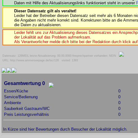
Daten mit Hilfe des Aktualisierungslinks funktioniert steht in unserer
Dieser Datensatz gilt als veraltet!
Leider hat der Betreiber diesen Datensatz seit mehr als 6 Monaten nic
die Angaben nicht mehr korrekt sind. Korrekturen bitte an die Ammer
die Daten zu aktualisieren.
Leider fehlt uns zur Aktualisierung dieses Datensatzes ein Ansprechp
der Lokalität auf das Problem aufmerksam.
Als Verantworlicher melde dich bitte bei der Redaktion durch klick auf
Datensatz: 126MEIL letzte Aktualisierung: 00.00.0000 Ansprechpartner vorhanden: NEIN
URL: http://www.ammerseepage.de/loc/126 visited: 1393
Gesamtwertung 0
Essen/Küche
0
Service/Bedienung
0
Ambiente
0
Sauberkeit Gastraum/WC
0
Preis Leistungsverhältnis
0
In Kürze sind hier Bewertungen durch Besucher der Lokalität möglich.