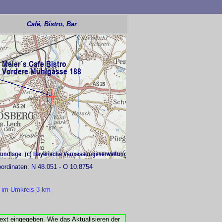
Café, Bistro, Bar
rdinaten: N 48.051 - O 10.8754
text eingegeben. Wie das Aktualisieren der