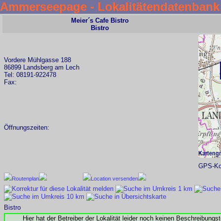
Ammerseepage - Lokalitätendatenbank
Meier´s Cafe Bistro
Bistro
Vordere Mühlgasse 188
86899 Landsberg am Lech
Tel: 08191-922478
Fax:
Öffnungszeiten:
GPS-Koo
Routenplan
Location versenden
Bistro
Hier hat der Betreiber der Lokalität leider noch keinen Beschreibungs