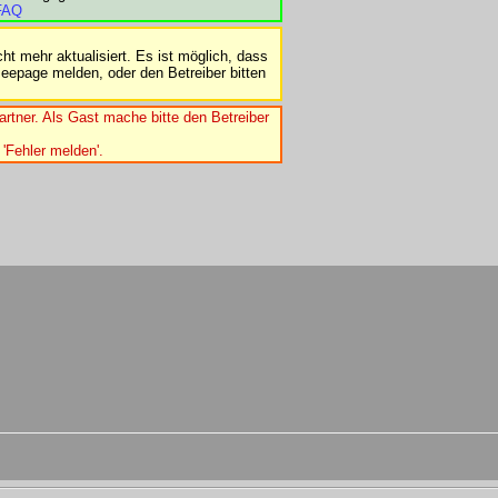
FAQ
ht mehr aktualisiert. Es ist möglich, dass
seepage melden, oder den Betreiber bitten
artner. Als Gast mache bitte den Betreiber
 'Fehler melden'.