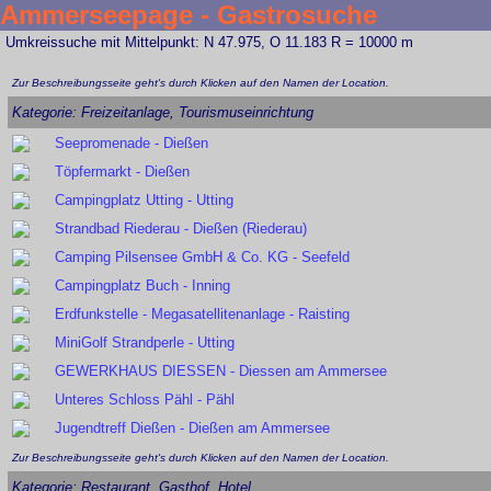
Ammerseepage - Gastrosuche
Umkreissuche mit Mittelpunkt: N 47.975, O 11.183 R = 10000 m
Zur Beschreibungsseite geht's durch Klicken auf den Namen der Location.
Kategorie: Freizeitanlage, Tourismuseinrichtung
Seepromenade - Dießen
Töpfermarkt - Dießen
Campingplatz Utting - Utting
Strandbad Riederau - Dießen (Riederau)
Camping Pilsensee GmbH & Co. KG - Seefeld
Campingplatz Buch - Inning
Erdfunkstelle - Megasatellitenanlage - Raisting
MiniGolf Strandperle - Utting
GEWERKHAUS DIESSEN - Diessen am Ammersee
Unteres Schloss Pähl - Pähl
Jugendtreff Dießen - Dießen am Ammersee
Zur Beschreibungsseite geht's durch Klicken auf den Namen der Location.
Kategorie: Restaurant, Gasthof, Hotel