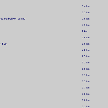
8.4 km
6.3 km
eefeld bei Herrsching
7.6 km
6.9 km
9 km
0.6 km
m See.
8.6 km
7.6 km
2.5 km
7.1 km
6.6 km
6.7 km
6.3 km
7.7 km
6.8 km
6.6 km
0.1 km