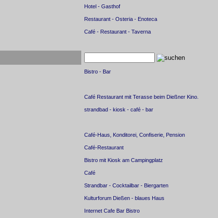
Hotel - Gasthof
Restaurant - Osteria - Enoteca
Café - Restaurant - Taverna
Bistro - Bar
Café Restaurant mit Terasse beim Dießner Kino.
strandbad - kiosk - café - bar
Café-Haus, Konditorei, Confiserie, Pension
Café-Restaurant
Bistro mit Kiosk am Campingplatz
Café
Strandbar - Cocktailbar - Biergarten
Kulturforum Dießen - blaues Haus
Internet Cafe Bar Bistro