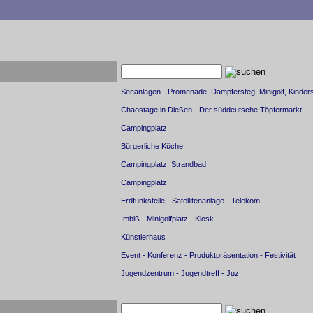
Seeanlagen - Promenade, Dampfersteg, Minigolf, Kinders
Chaostage in Dießen - Der süddeutsche Töpfermarkt
Campingplatz
Bürgerliche Küche
Campingplatz, Strandbad
Campingplatz
Erdfunkstelle - Satellitenanlage - Telekom
Imbiß - Minigolfplatz - Kiosk
Künstlerhaus
Event - Konferenz - Produktpräsentation - Festivität
Jugendzentrum - Jugendtreff - Juz