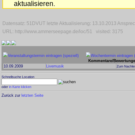
aktualisieren.
Datensatz: 51DVUT letzte Aktualisierung: 13.10.2013 Anspr
URL: http://www.ammerseepage.de/loc/51 visited: 3175
Veranstaltungstermin eintragen (speziell)
Wochentermin eintragen 
Kommentare/Bewertungen
10.09.2009
Livemusik
Zum Nachles
Schnellsuche Location
oder
in Karte klicken
Zurück zur
letzten Seite