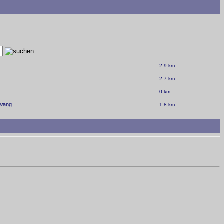
2.9 km
2.7 km
0 km
nwang
1.8 km