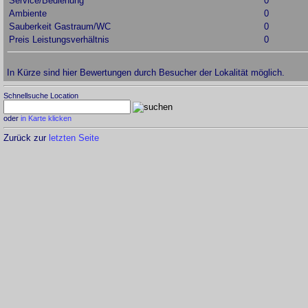
Service/Bedienung
0
Ambiente
0
Sauberkeit Gastraum/WC
0
Preis Leistungsverhältnis
0
In Kürze sind hier Bewertungen durch Besucher der Lokalität möglich.
Schnellsuche Location
oder
in Karte klicken
Zurück zur
letzten Seite