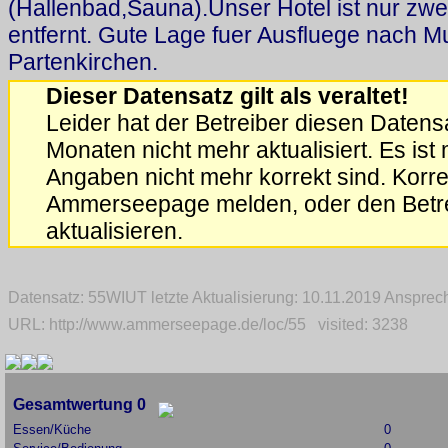
(Hallenbad,Sauna).Unser Hotel ist nur z
entfernt. Gute Lage fuer Ausfluege nach
Partenkirchen.
Dieser Datensatz gilt als veraltet!
Leider hat der Betreiber diesen Datensa
Monaten nicht mehr aktualisiert. Es ist
Angaben nicht mehr korrekt sind. Korrek
Ammerseepage melden, oder den Betrei
aktualisieren.
Datensatz: 55WIUT letzte Aktualisierung: 10.11.2019 Anspre
URL: http://www.ammerseepage.de/loc/55 visited: 3238
Gesamtwertung 0
Essen/Küche
0