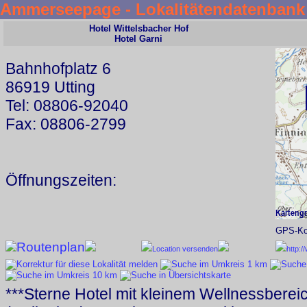
Ammerseepage - Lokalitätendatenbank
Hotel Wittelsbacher Hof
Hotel Garni
Bahnhofplatz 6
86919 Utting
Tel: 08806-92040
Fax: 08806-2799
Öffnungszeiten:
GPS-Koo
Routenplan
Location versenden
http:/
***Sterne Hotel mit kleinem Wellnessberei