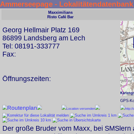
Ammerseepage - Lokalitätendatenbank
Maxximilians
Risto Café Bar
Georg Hellmair Platz 169
86899 Landsberg am Lech
Tel: 08191-333777
Fax:
Öffnungszeiten:
GPS-Koo
Routenplan
Location versenden
http:/
Der große Bruder vom Maxx, bei SMSlern 