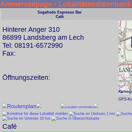
Ammerseepage - Lokalitätendatenbank
Segafredo Espresso Bar
Café
Hinterer Anger 310
86899 Landsberg am Lech
Tel: 08191-6572990
Fax:
Öffnungszeiten:
GPS-Koo
Routenplan
Location versenden
Café