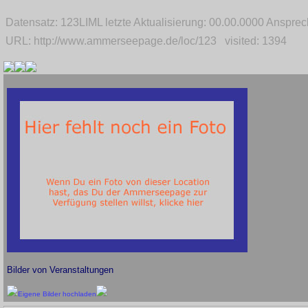
Datensatz: 123LIML letzte Aktualisierung: 00.00.0000 Anspr
URL: http://www.ammerseepage.de/loc/123 visited: 1394
Bilder von Veranstaltungen
Eigene Bilder hochladen