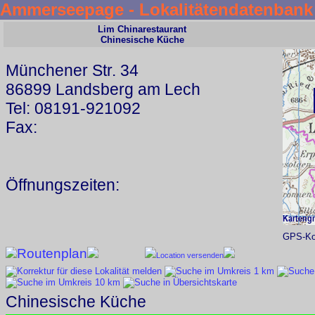
Ammerseepage - Lokalitätendatenbank
Lim Chinarestaurant
Chinesische Küche
Münchener Str. 34
86899 Landsberg am Lech
Tel: 08191-921092
Fax:
Öffnungszeiten:
GPS-Koo
Routenplan
Location versenden
Chinesische Küche