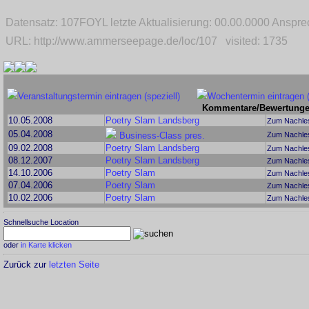
Datensatz: 107FOYL letzte Aktualisierung: 00.00.0000 Ansp
URL: http://www.ammerseepage.de/loc/107 visited: 1735
Veranstaltungstermin eintragen (speziell)
Wochentermin eintragen 
Kommentare/Bewertungen
10.05.2008
Poetry Slam Landsberg
Zum Nachles
05.04.2008
Business-Class pres.
Zum Nachles
09.02.2008
Poetry Slam Landsberg
Zum Nachles
08.12.2007
Poetry Slam Landsberg
Zum Nachles
14.10.2006
Poetry Slam
Zum Nachles
07.04.2006
Poetry Slam
Zum Nachles
10.02.2006
Poetry Slam
Zum Nachles
Schnellsuche Location
oder
in Karte klicken
Zurück zur
letzten Seite