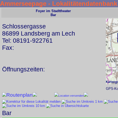
Ammerseepage - Lokalitätendatenbank
Foyer im Stadttheater
Bar
Schlossergasse
86899 Landsberg am Lech
Tel: 08191-922761
Fax:
Öffnungszeiten:
GPS-Koo
Routenplan
Location versenden
Bar