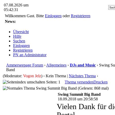
07.08.2026 um
05:42:31
Willkommen Gast. Bitte
Einloggen
oder
Registrieren
News:
Übersicht
Hilfe
Suchen
Einloggen
Registrieren
PN an Administrator
Ammerseepage Forum
›
Allgemeines
›
DJs and Music
› Swing Su
Band
(Moderator:
Vogon Jelz
)
‹ Kein Thema |
Nächstes Thema
›
Seiten: 1
Thema versenden
Drucken
Swing Summit Big Band (Gelesen: 868 mal)
Swing Summit Big Band
18.09.2018 um 20:58:58
Vielen Dank für d