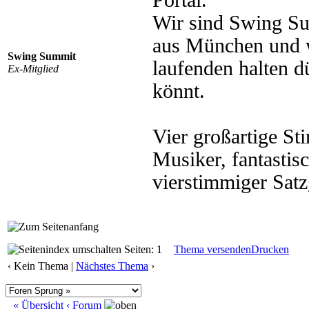
Portal.
Wir sind Swing Su
aus München und w
Swing Summit
laufenden halten d
Ex-Mitglied
könnt.
Vier großartige St
Musiker, fantastis
vierstimmiger Sat
Seiten: 1
Thema versenden
Drucken
‹ Kein Thema |
Nächstes Thema
›
« Übersicht
‹ Forum