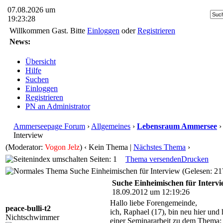
07.08.2026 um
19:23:28
Willkommen Gast. Bitte
Einloggen
oder
Registrieren
News:
Übersicht
Hilfe
Suchen
Einloggen
Registrieren
PN an Administrator
Ammerseepage Forum
›
Allgemeines
›
Lebensraum Ammersee
›
Interview
(Moderator:
Vogon Jelz
)
‹ Kein Thema |
Nächstes Thema
›
Seiten: 1
Thema versenden
Drucken
Suche Einheimischen für Interview (Gelesen: 21
Suche Einheimischen für Interv
18.09.2012 um 12:19:26
Hallo liebe Forengemeinde,
peace-bulli-t2
ich, Raphael (17), bin neu hier un
Nichtschwimmer
einer Seminararbeit zu dem Thema: