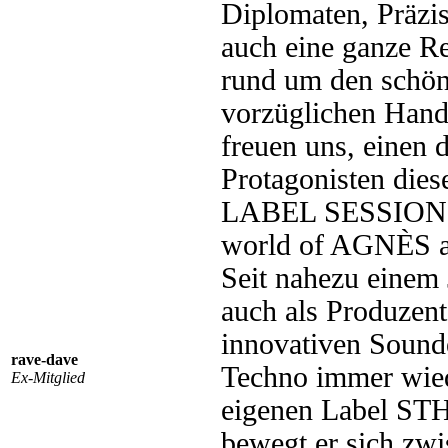
Diplomaten, Präzis
auch eine ganze R
rund um den schön
vorzüglichen Hand
freuen uns, einen 
Protagonisten di
LABEL SESSIONS b
world of AGNÈS 
Seit nahezu einem
auch als Produzent
innovativen Sound
rave-dave
Techno immer wied
Ex-Mitglied
eigenen Label S
bewegt er sich zw