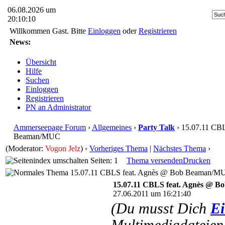
06.08.2026 um
20:10:10
Willkommen Gast. Bitte
Einloggen
oder
Registrieren
News:
Übersicht
Hilfe
Suchen
Einloggen
Registrieren
PN an Administrator
Ammerseepage Forum
›
Allgemeines
›
Party Talk
› 15.07.11 CB
Beaman/MUC
(Moderator:
Vogon Jelz
)
‹
Vorheriges Thema
|
Nächstes Thema
›
Seiten: 1
Thema versenden
Drucken
15.07.11 CBLS feat. Agnès @ Bob Beaman/MUC
15.07.11 CBLS feat. Agnès @ 
27.06.2011 um 16:21:40
(Du musst Dich
Ei