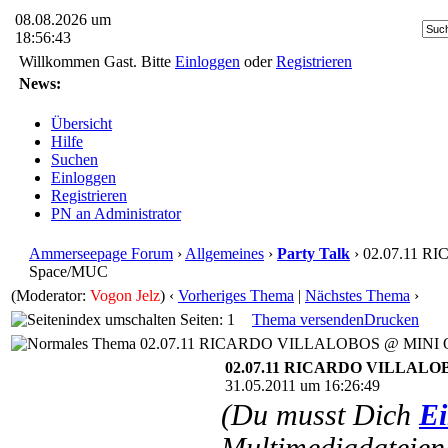
08.08.2026 um
18:56:43
Willkommen Gast. Bitte
Einloggen
oder
Registrieren
News:
Übersicht
Hilfe
Suchen
Einloggen
Registrieren
PN an Administrator
Ammerseepage Forum
›
Allgemeines
›
Party Talk
› 02.07.11 
Space/MUC
(Moderator:
Vogon Jelz
)
‹
Vorheriges Thema
|
Nächstes Thema
›
Seiten: 1
Thema versenden
Drucken
02.07.11 RICARDO VILLALOBOS @ MINI Oper
02.07.11 RICARDO VILLALOB
31.05.2011 um 16:26:49
(Du musst Dich
Ei