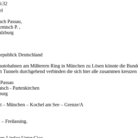
6:32
el
ach Passau,
misch P. ,
alzburg
Republick Deutschland
utobahnen am Millterern Ring in München zu Lösen könnte die Bund
 Tunnels durchgehend verbinden die sich hier alle zusammen kreuzen 
 Passau
isch - Partenkirchen
burg
ut – München – Kochel am See – Grenze/A
 Freilassing.
hen-Lindau Unter Ciao