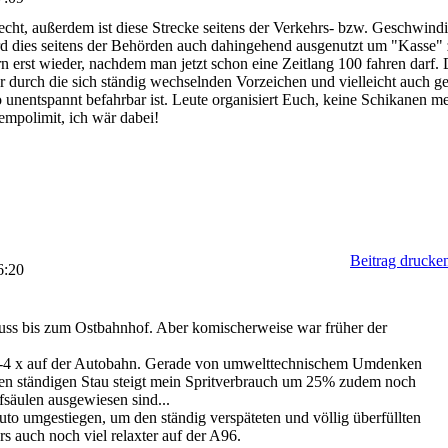
ht, außerdem ist diese Strecke seitens der Verkehrs- bzw. Geschwindi
wird dies seitens der Behörden auch dahingehend ausgenutzt um "Kasse
rn erst wieder, nachdem man jetzt schon eine Zeitlang 100 fahren darf. 
her durch die sich ständig wechselnden Vorzeichen und vielleicht auch
entspannt befahrbar ist. Leute organisiert Euch, keine Schikanen mehr,
Tempolimit, ich wär dabei!
Beitrag drucke
6:20
uss bis zum Ostbahnhof. Aber komischerweise war früher der
h 2-4 x auf der Autobahn. Gerade von umwelttechnischem Umdenken
 den ständigen Stau steigt mein Spritverbrauch um 25% zudem noch
fsäulen ausgewiesen sind...
uto umgestiegen, um den ständig verspäteten und völlig überfüllten
s auch noch viel relaxter auf der A96.