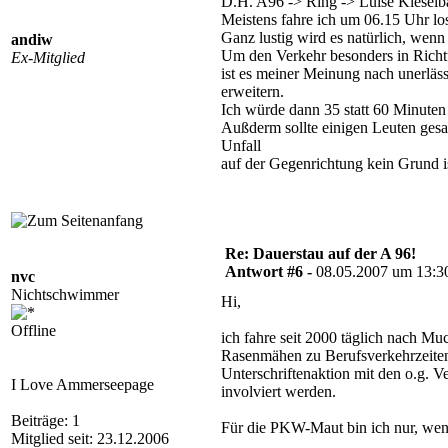
D.H. A96 -> Ring -> Luise Kieselb
Meistens fahre ich um 06.15 Uhr lo
Ganz lustig wird es natürlich, wen
andiw
Um den Verkehr besonders in Rich
Ex-Mitglied
ist es meiner Meinung nach unerlä
erweitern.
Ich würde dann 35 statt 60 Minuten
Außderm sollte einigen Leuten gesag
Unfall
auf der Gegenrichtung kein Grund is
Re: Dauerstau auf der A 96!
Antwort #6 -
08.05.2007 um 13:3
nvc
Nichtschwimmer
Hi,
Offline
ich fahre seit 2000 täglich nach Mu
Rasenmähen zu Berufsverkehrzeiten (
Unterschriftenaktion mit den o.g. V
I Love Ammerseepage
involviert werden.
Beiträge: 1
Für die PKW-Maut bin ich nur, wenn 
Mitglied seit: 23.12.2006