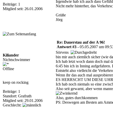
Irgendwie hab ich auch dass Gefühl
Beiträge: 1
Nicht mehr hinterher, das Verkehrsc
Mitglied seit: 26.01.2006
Grüße
Jörg
Re: Dauerstau auf der A 96!
Antwort #3 -
05.05.2007 um 09:5
Sörvens
Kiliander
bin mir auch ziemlich sicher (wie d
Nichtschwimmer
Ich hab letzt woch dann doch mal da
6:45 bin ich in Inning aufgefahren. 
Offline
Entsteht also vielleicht die Verkeh
Wenn ihr das auch mal ausprobieren 
ES HERRSCHT UM DIESE UHRZ
keep on rocking
Ich hab noch niemals so eine zwisc
Also seit gewarnt, aber wenn manns 
Beiträge: 1
Standort: Grafrath
Also, gutes durchkommen
Mitglied seit: 29.01.2006
PS: Deswegen am Besten am Amme
Geschlecht: