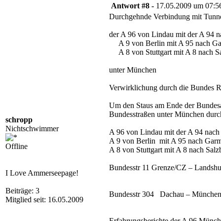
Antwort #8 -
17.05.2009 um 07:5
Durchgehnde Verbindung mit Tunn
der A 96 von Lindau mit der A 94 n
A 9 von Berlin mit A 95 nach Gar
A 8 von Stuttgart mit A 8 nach S
unter München
Verwirklichung durch die Bundes 
Um den Staus am Ende der Bundesa
Bundesstraßen unter München durch
schropp
Nichtschwimmer
A 96 von Lindau mit der A 94 nach
A 9 von Berlin mit A 95 nach Garm
Offline
A 8 von Stuttgart mit A 8 nach Salz
Bundesstr 11 Grenze/CZ – Landsh
I Love Ammerseepage!
Beiträge: 3
Bundesstr 304 Dachau – München –
Mitglied seit: 16.05.2009
Erfahrungsberichte der A 96 Münc