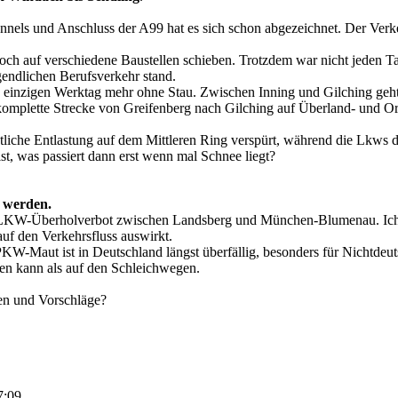
unnels und Anschluss der A99 hat es sich schon abgezeichnet. Der Ver
h auf verschiedene Baustellen schieben. Trotzdem war nicht jeden Ta
ndlichen Berufsverkehr stand.
 einzigen Werktag mehr ohne Stau. Zwischen Inning und Gilching geht n
komplette Strecke von Greifenberg nach Gilching auf Überland- und Or
eutliche Entlastung auf dem Mittleren Ring verspürt, während die Lk
t, was passiert dann erst wenn mal Schnee liegt?
 werden.
rtes LKW-Überholverbot zwischen Landsberg und München-Blumenau. Ich
uf den Verkehrsfluss auswirkt.
-Maut ist in Deutschland längst überfällig, besonders für Nichtdeutsc
en kann als auf den Schleichwegen.
en und Vorschläge?
7:09