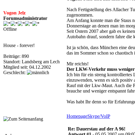
Nach Fertigstellung des Allacher T
Vogon Jelz
zugenommen.
Forumsadministrator
Am Anfang konnte man die Staus noc
Donnerstage an denen man im morge
Offline
Seit Ostern 2007 aber gab es keinen
Autobahn drauf, sondern fahre die 
House - forever!
Ist ja schön, dass München eine d
das im Sommer schon so chaotisch is
Beiträge: 890
Standort: Landsberg am Lech
Mir reichts!
Mitglied seit: 04.12.2002
Der LKW-Verkehr muss weniger
Geschlecht:
Ich bin für ein streng kontrollie
einzuwenden, wenn es sich positiv a
Rauf mit der Lkw-Maut. Auch die PKW
brauche und weniger entspannt fahr
Was habt Ihr denn so für Erfahrung
Homepage
Skype/VoIP
Re: Dauerstau auf der A 96!
Antwort #1 -
05.05.2007 um 09:0