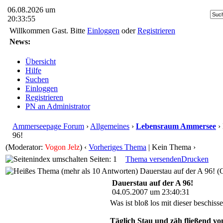
06.08.2026 um
20:33:55
Willkommen Gast. Bitte
Einloggen
oder
Registrieren
News:
Übersicht
Hilfe
Suchen
Einloggen
Registrieren
PN an Administrator
Ammerseepage Forum
›
Allgemeines
›
Lebensraum Ammersee
› 
96!
(Moderator:
Vogon Jelz
)
‹
Vorheriges Thema
| Kein Thema ›
Seiten: 1
Thema versenden
Drucken
Dauerstau auf der A 96! (
Dauerstau auf der A 96!
04.05.2007 um 23:40:31
Was ist bloß los mit dieser besch
Täglich Stau und zäh fließend v