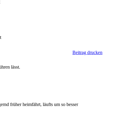
t
t
Beitrag drucken
hren lässt.
rnd früher heimfährt, läufts um so besser