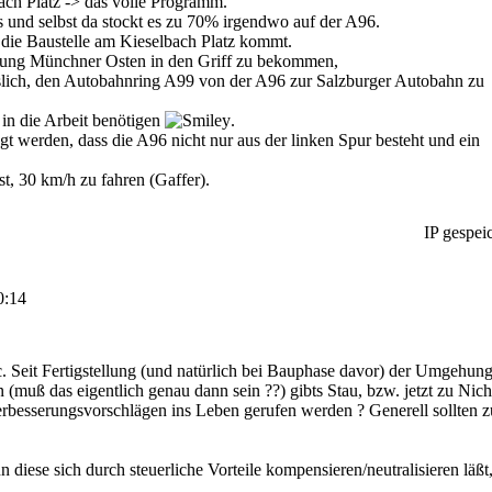
ach Platz -> das volle Programm.
s und selbst da stockt es zu 70% irgendwo auf der A96.
n die Baustelle am Kieselbach Platz kommt.
tung Münchner Osten in den Griff zu bekommen,
sslich, den Autobahnring A99 von der A96 zur Salzburger Autobahn zu
 in die Arbeit benötigen
.
t werden, dass die A96 nicht nur aus der linken Spur besteht und ein
t, 30 km/h zu fahren (Gaffer).
IP gespeic
0:14
c. Seit Fertigstellung (und natürlich bei Bauphase davor) der Umgehung
muß das eigentlich genau dann sein ??) gibts Stau, bzw. jetzt zu Nicht-
erbesserungsvorschlägen ins Leben gerufen werden ? Generell sollten zu
diese sich durch steuerliche Vorteile kompensieren/neutralisieren läßt,