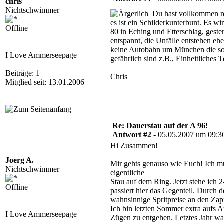
chris
Nichtschwimmer
Du hast vollkommen rec
es ist ein Schilderkunterbunt. Es 
Offline
80 in Eching und Etterschlag, geste
entspannt, die Unfälle entstehen e
keine Autobahn um München die so un
I Love Ammerseepage
gefährlich sind z.B., Einheitliches 
Beiträge: 1
Chris
Mitglied seit: 13.01.2006
Re: Dauerstau auf der A 96!
Antwort #2 -
05.05.2007 um 09:3
Hi Zusammen!
Joerg A.
Mir gehts genauso wie Euch! Ich m
Nichtschwimmer
eigentliche
Stau auf dem Ring. Jetzt stehe ic
Offline
passiert hier das Gegenteil. Durch
wahnsinnige Spritpreise an den Zap
Ich bin letzten Sommer extra aufs A
I Love Ammerseepage
Zügen zu entgehen. Letztes Jahr war