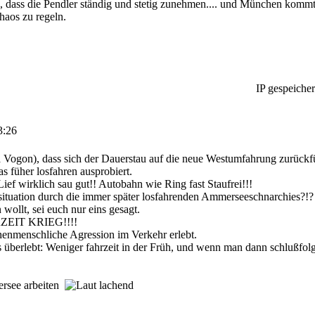
, dass die Pendler ständig und stetig zunehmen.... und München komm
haos zu regeln.
IP gespeicher
3:26
a Vogon), dass sich der Dauerstau auf die neue Westumfahrung zurückfü
s füher losfahren ausprobiert.
Lief wirklich sau gut!! Autobahn wie Ring fast Staufrei!!!
rssituation durch die immer später losfahrenden Ammerseeschnarchies?!?
wollt, sei euch nur eins gesagt.
EIT KRIEG!!!!
henmenschliche Agression im Verkehr erlebt.
überlebt: Weniger fahrzeit in der Früh, und wenn man dann schlußfolge
rsee arbeiten